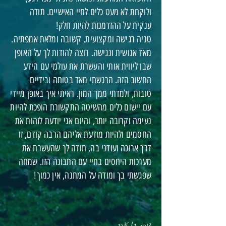
ולוקחת לא מעט כלים לחיי האישיים. תודה
ענקית על ההזדמנות להיות חלק!
טניה רגישה ומקצועית, קשובה ומלאת אמפתיה.
מאד אנושית ונגישה. רוצה להודות לך על האופן
שבו ליווית אותי והעשרת את עולמי עם הידע
החשוב הזה. הרגשתי מאד בטוחה ובידיים
טובות, ולמדתי ממך המון. ראיתי איך באופן מיידי
עם יישום כלים מהשיטה התקשורת הופכת להיות
נעימה וקרובה יותר, והיום אני יודעת לזהות את
החסמים ולהיות מודעת אליהם הרבה קודם, זו
דרך ארוכה ועודני בה, תודה לך שהעשרת את
מערכות היחסים בחיי עם התבונה הזו. שמחה
שפגשתי בך ומודה על המתנה, אין כמוך!
דורית בן יעקב